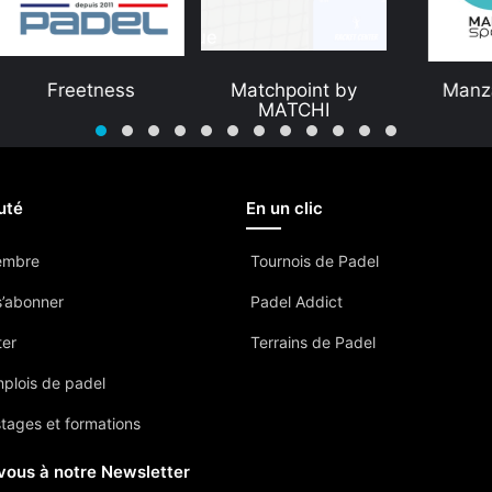
Freetness
Matchpoint by
Manzaspor
MATCHI
uté
En un clic
embre
Tournois de Padel
’abonner
Padel Addict
ter
Terrains de Padel
mplois de padel
stages et formations
vous à notre Newsletter