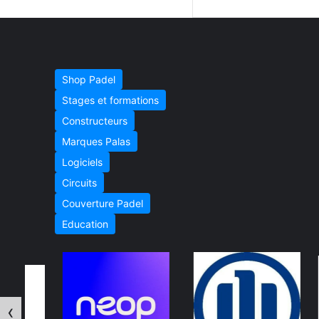
Shop Padel
Stages et formations
Constructeurs
Marques Palas
Logiciels
Circuits
Couverture Padel
Education
‹