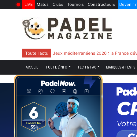
LIVE
Matos
Clubs
Tournois
Constructeurs
Devenir
6 Août 2026
10 Juin 2026
Skip
to
content
Toute l'actu
Chingotto, ciblé tout le match mais décisi
ACCUEIL
TOUTE L’INFO
TECH & TAC
MARQUES & TESTS