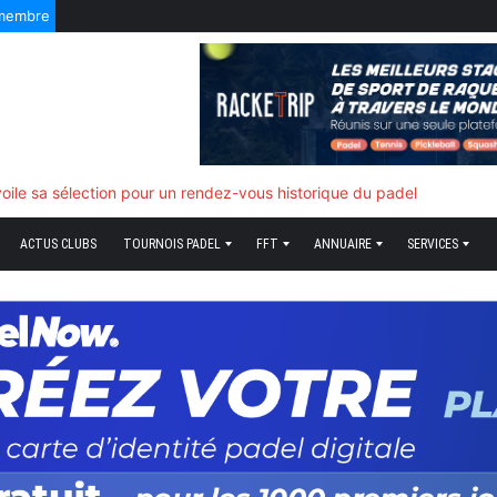
 membre
f quand tout bascule
ACTUS CLUBS
TOURNOIS PADEL
FFT
ANNUAIRE
SERVICES