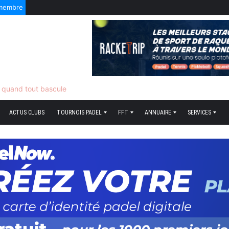
 membre
5 Août 2026
f quand tout bascule
ACTUS CLUBS
TOURNOIS PADEL
FFT
ANNUAIRE
SERVICES