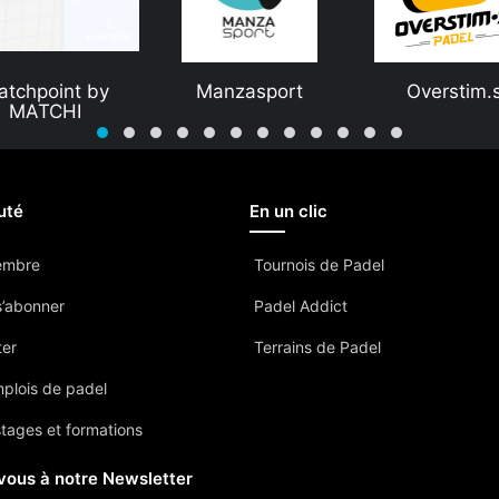
atchpoint by
Manzasport
Overstim.
MATCHI
uté
En un clic
embre
Tournois de Padel
’abonner
Padel Addict
ter
Terrains de Padel
mplois de padel
stages et formations
vous à notre Newsletter