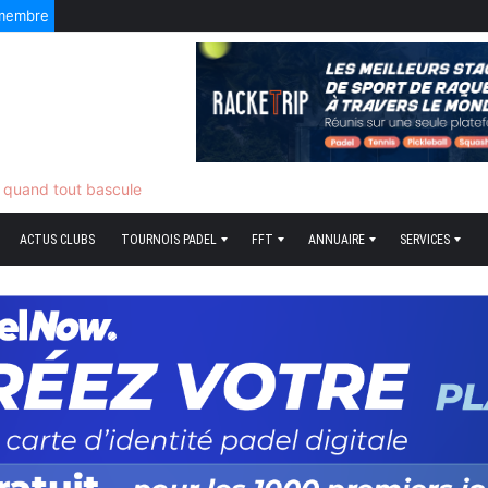
 membre
f quand tout bascule
ACTUS CLUBS
TOURNOIS PADEL
FFT
ANNUAIRE
SERVICES