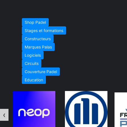
Shop Padel
Stages et formations
Constructeurs
Marques Palas
Logiciels
Circuits
Couverture Padel
Education
‹