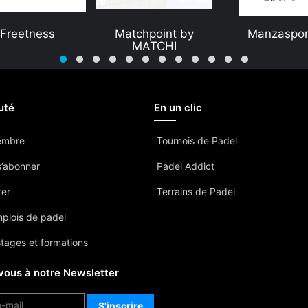
Freetness
Matchpoint by
Manzaspor
MATCHI
uté
En un clic
embre
Tournois de Padel
’abonner
Padel Addict
ter
Terrains de Padel
mplois de padel
stages et formations
vous à notre Newsletter