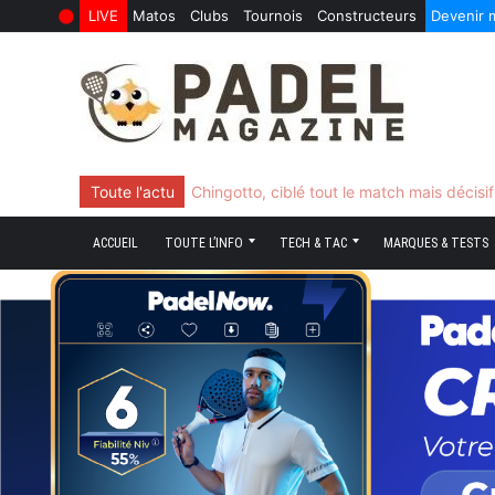
LIVE
Matos
Clubs
Tournois
Constructeurs
Devenir
6 Août 2026
10 Juin 2026
Skip
to
content
Toute l'actu
Chingotto, ciblé tout le match mais décisi
ACCUEIL
TOUTE L’INFO
TECH & TAC
MARQUES & TESTS