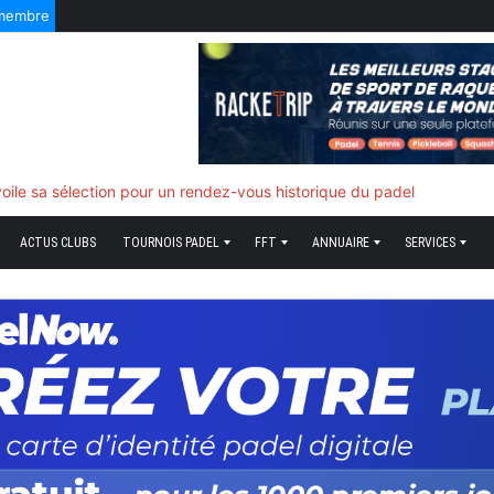
 membre
f quand tout bascule
ACTUS CLUBS
TOURNOIS PADEL
FFT
ANNUAIRE
SERVICES