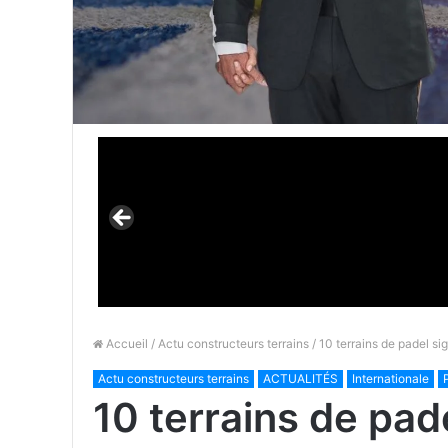
Accueil
/
Actu constructeurs terrains
/ 10 terrains de padel s
Actu constructeurs terrains
ACTUALITÉS
Internationale
10 terrains de pa