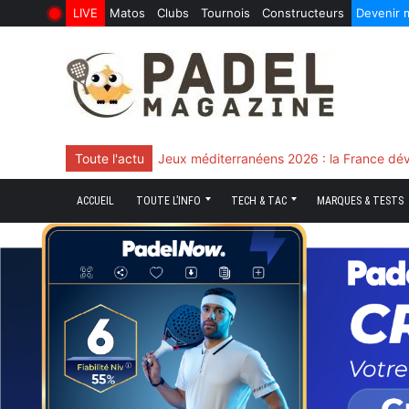
LIVE
Matos
Clubs
Tournois
Constructeurs
Devenir
6 Août 2026
10 Juin 2026
Skip
to
content
Toute l'actu
Chingotto, ciblé tout le match mais décisi
ACCUEIL
TOUTE L’INFO
TECH & TAC
MARQUES & TESTS