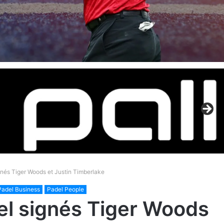
ignés Tiger Woods et Justin Timberlake
Padel Business
Padel People
del signés Tiger Woods