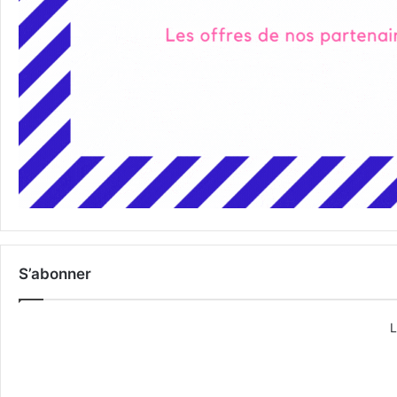
S’abonner
L