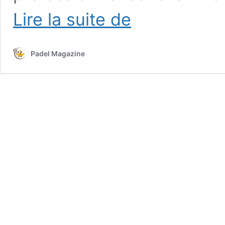
Un
Lire la suite de
Gijón
P2
ouvert
Padel Magazine
à
toutes
les
ambitions
malgré
les
polémiques