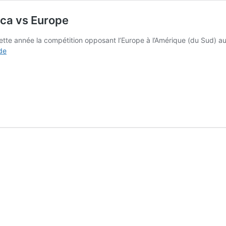
ica vs Europe
cette année la compétition opposant l’Europe à l’Amérique (du Sud) au
Retour
 de
sur
la
première
édition
de
l’America
vs
Europe