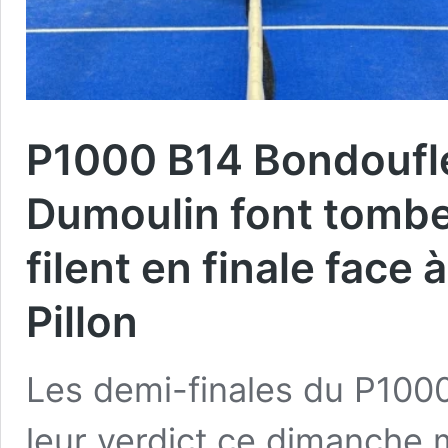
P1000 B14 Bondoufle
Dumoulin font tomber 
filent en finale face
Pillon
Les demi-finales du P1000
leur verdict ce dimanche m