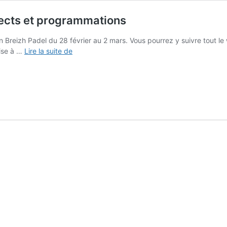
rects et programmations
en Breizh Padel du 28 février au 2 mars. Vous pourrez y suivre tout l
Open
ise à …
Lire la suite de
Breizh
Padel
2025
–
Résultats,
directs
et
programmations