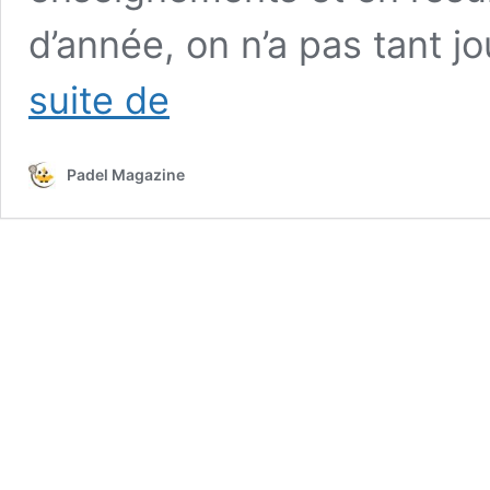
d’année, on n’a pas tant 
Lou
suite de
Lambert
Agosti
et
Padel Magazine
Kimy
Barla
:
Une
année
2024
entre
progression
et
ambitions
internationales