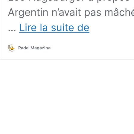
Argentin n’avait pas mâch
Galán
…
Lire la suite de
répond
aux
critiques
Padel Magazine
d’Augsburger
:
«
C’est
un
grand
joueur,
mais
il
est
mal
entouré
»