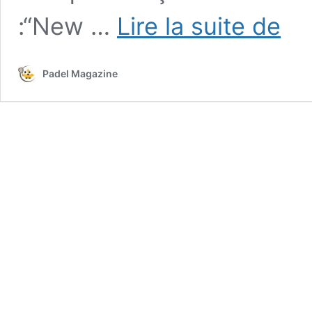
Babola
:“New …
Lire la suite de
x
Lambor
:
Padel Magazine
une
nouvel
gamm
en
2026
?
La
vidéo
qui
intrigu